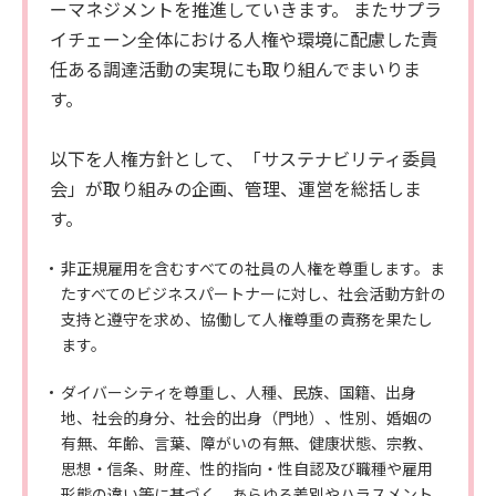
ーマネジメントを推進していきます。 またサプラ
イチェーン全体における人権や環境に配慮した責
任ある調達活動の実現にも取り組んでまいりま
す。
以下を人権方針として、「サステナビリティ委員
会」が取り組みの企画、管理、運営を総括しま
す。
非正規雇用を含むすべての社員の人権を尊重します。ま
たすべてのビジネスパートナーに対し、社会活動方針の
支持と遵守を求め、協働して人権尊重の責務を果たし
ます。
ダイバーシティを尊重し、人種、民族、国籍、出身
地、社会的身分、社会的出身（門地）、性別、婚姻の
有無、年齢、言葉、障がいの有無、健康状態、宗教、
思想・信条、財産、性的指向・性自認及び職種や雇用
形態の違い等に基づく、あらゆる差別やハラスメント