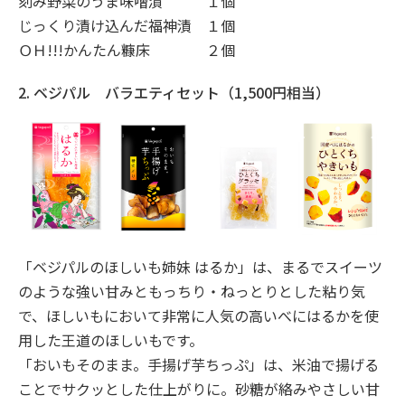
刻み野菜のうま味噌漬
１個
じっくり漬け込んだ福神漬
１個
ＯＨ!!!かんたん糠床
２個
2. ベジパル バラエティセット（1,500円相当）
「ベジパルのほしいも姉妹 はるか」は、まるでスイーツ
のような強い甘みともっちり・ねっとりとした粘り気
で、ほしいもにおいて非常に人気の高いべにはるかを使
用した王道のほしいもです。
「おいもそのまま。手揚げ芋ちっぷ」は、米油で揚げる
ことでサクッとした仕上がりに。砂糖が絡みやさしい甘