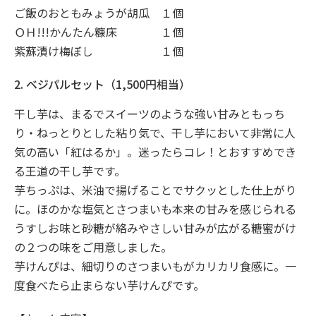
ご飯のおともみょうが胡瓜
１個
ＯＨ!!!かんたん糠床
１個
紫蘇漬け梅ぼし
１個
2. ベジパルセット（1,500円相当）
干し芋は、まるでスイーツのような強い甘みともっち
り・ねっとりとした粘り気で、干し芋において非常に人
気の高い「紅はるか」。迷ったらコレ！とおすすめでき
る王道の干し芋です。
芋ちっぷは、米油で揚げることでサクッとした仕上がり
に。ほのかな塩気とさつまいも本来の甘みを感じられる
うすしお味と砂糖が絡みやさしい甘みが広がる糖蜜がけ
の２つの味をご用意しました。
芋けんぴは、細切りのさつまいもがカリカリ食感に。一
度食べたら止まらない芋けんぴです。