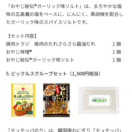
「おやじ秘伝®ガーリック味ソルト」は、まろやかな塩
味の五島灘の塩をベースに、にんにく、黒胡椒を配合し
たガーリック味のスパイスソルトです。
【セット内容】
焼肉トラジ 焼肉のたれさらさら醤油だれ
１個
おやじ味噌®
１個
おやじ秘伝®ガーリック味ソルト
１個
5. ピックルスグループセット（1,500円相当）
「チュモッパのり」は、韓国版おにぎり「チュモッパ」